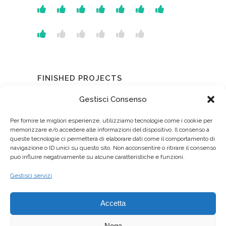
FINISHED PROJECTS
Gestisci Consenso
Per fornire le migliori esperienze, utilizziamo tecnologie come i cookie per
memorizzare e/o accedere alle informazioni del dispositivo. Il consenso a
AWARDS SO FAR
queste tecnologie ci permetterà di elaborare dati come il comportamento di
navigazione o ID unici su questo sito. Non acconsentire o ritirare il consenso
può influire negativamente su alcune caratteristiche e funzioni.
Gestisci servizi
STARS EARNED SO FAR
Accetta
Nega