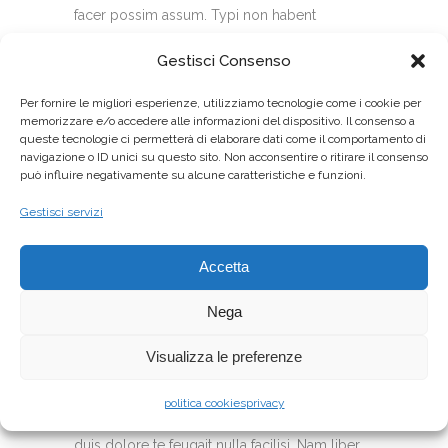
facer possim assum. Typi non habent
claritatem insitam; est usus legentis in iis qui
Gestisci Consenso
facit eorum claritatem.
Per fornire le migliori esperienze, utilizziamo tecnologie come i cookie per
Typi non habent
memorizzare e/o accedere alle informazioni del dispositivo. Il consenso a
queste tecnologie ci permetterà di elaborare dati come il comportamento di
claritatem insitam; est
navigazione o ID unici su questo sito. Non acconsentire o ritirare il consenso
può influire negativamente su alcune caratteristiche e funzioni.
usus legentis in iis qui
facit eorum claritatem.
Gestisci servizi
Typi non habent claritatem insitam; est usus
Accetta
legentis in iis qui facit eorum claritatem. Duis
Nega
autem vel eum iriure dolor in hendrerit in
vulputate velit esse molestie consequat, vel
Visualizza le preferenze
illum dolore eu feugiat nulla facilisis at vero
eros et accumsan et iusto odio dignissim qui
politica cookies
privacy
blandit praesent luptatum zzril delenit augue
duis dolore te feugait nulla facilisi. Nam liber